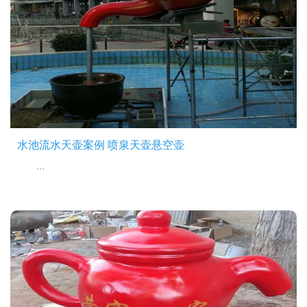
水池流水天壶案例 喷泉天壶悬空壶
...