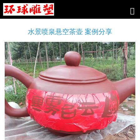
水景喷泉悬空茶壶 案例分享